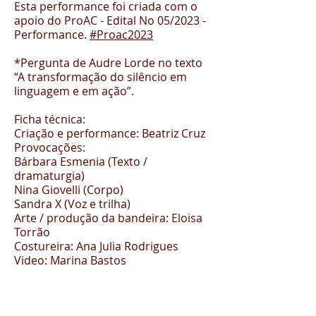
Esta performance foi criada com o
apoio do ProAC - Edital No 05/2023 -
Performance.
#Proac2023
*Pergunta de Audre Lorde no texto
“A transformação do silêncio em
linguagem e em ação”.
Ficha técnica:
Criação e performance: Beatriz Cruz
Provocações:
Bárbara Esmenia (Texto /
dramaturgia)
Nina Giovelli (Corpo)
Sandra X (Voz e trilha)
Arte / produção da bandeira: Eloisa
Torrão
Costureira: Ana Julia Rodrigues
Video: Marina Bastos
Gravação: Cóclea Records
Masterização: Felipe Julián
Técnica de som: Mayra Ayo