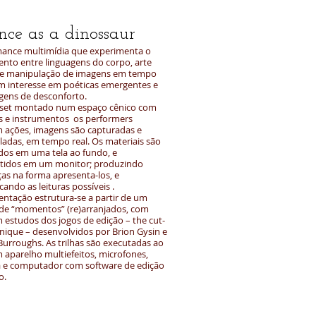
nce as a dinossaur
mance multimídia que experimenta o
nto entre linguagens do corpo, arte
 e manipulação de imagens em tempo
om interesse em poéticas emergentes e
ens de desconforto.
set montado num espaço cênico com
 e instrumentos os performers
m ações, imagens são capturadas e
adas, em tempo real. Os materiais são
dos em uma tela ao fundo, e
tidos em um monitor; produzindo
ças na forma apresenta-los, e
cando as leituras possíveis .
entação estrutura-se a partir de um
 de “momentos” (re)arranjados, com
 estudos dos jogos de edição – the cut-
nique – desenvolvidos por Brion Gysin e
 Burroughs. As trilhas são executadas ao
m aparelho multiefeitos, microfones,
a e computador com software de edição
o.