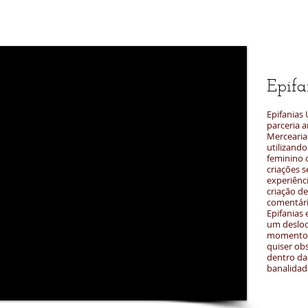
Epif
Epifanias 
parceria a
Mercearia 
utilizando
feminino 
criações s
experiênci
criação d
comentári
Epifanias 
um deslo
momento s
quiser obs
dentro da
banalidad