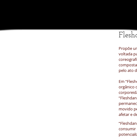
Flesh
Propõe um
voltada p
coreograf
composta p
pelo ato d
Em “Flesh
orgânico 
corporeida
“Fleshda
permanec
movido pe
afetar e d
“Fleshdan
consumir e
potencial