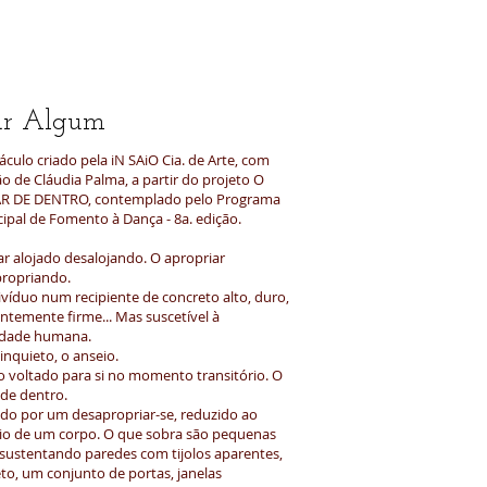
ar Algum
áculo criado pela iN SAiO Cia. de Arte, com
ão de Cláudia Palma, a partir do projeto O
R DE DENTRO, contemplado pelo Programa
ipal de Fomento à Dança - 8a. edição.
ar alojado desalojando. O apropriar
ropriando.
ivíduo num recipiente de concreto alto, duro,
ntemente firme... Mas suscetível à
lidade humana.
 inquieto, o anseio.
o voltado para si no momento transitório. O
 de dentro.
ido por um desapropriar-se, reduzido ao
cio de um corpo. O que sobra são pequenas
 sustentando paredes com tijolos aparentes,
to, um conjunto de portas, janelas