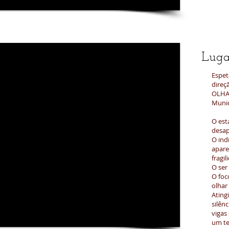
Lug
Espet
direç
OLHA
Munic
O est
desap
O ind
apare
fragi
O ser
O foc
olhar
Ating
silên
vigas
um te