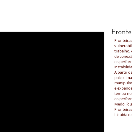
Fronte
Fronteira
vulnerabi
trabalho, 
de conexã
os perfor
instabili
A partir d
palco, im
manipulad
e expande
tempo nov
os perfor
Medo líqu
Fronteiras
Líquida do