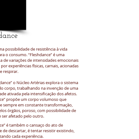
dance
a possibilidade de resistência à vida
ara o consumo. “Fleshdance” é uma
ia de variações de intensidades emocionais
or experiências físicas, carnais, acionadas
e respirar.
dance” o Núcleo Artérias explora o sistema
do corpo, trabalhando na invenção de uma
de ativada pela intensificação dos afetos.
nce” propõe um corpo volumoso que
e sempre em constante transformação,
los órgãos, poroso, com possibilidade de
e ser afetado pelo outro.
ce” é também o cansaço do ato de
 de descartar, é tentar resistir existindo,
izando cada experiência.