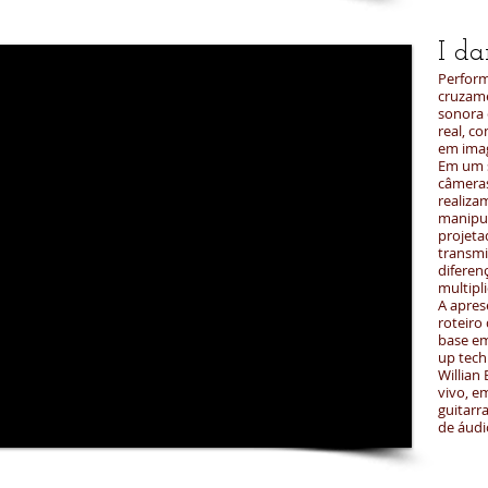
I da
​​P
erfor
cruzame
sonora
real, c
em imag
Em um 
câmeras
realiza
manipul
projeta
transmi
diferen
multipli
A apres
roteiro
base em
up tech
Willian
vivo, e
guitarr
de áudi