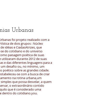
anias Urbanas
Urbanas foi projeto realizado com a
rtística de dois grupos : Núcleo
de idéias e CiadasAtrizes, que
-se do cotidiano e do universo
como paisagem poética de suas
e utilizaram durante 2012 de suas
as e das diferentes linguagens para a
e um desafio ou, no mínimo, um
o poético sobre as grandes cidade.
estabeleceu-se com a busca de criar
camento na rotina urbana,um
imples que possa desvelar, a quem
ervar, o extraordinário contido
quilo que é considerado uma
e dentro do cotidiano.
you.