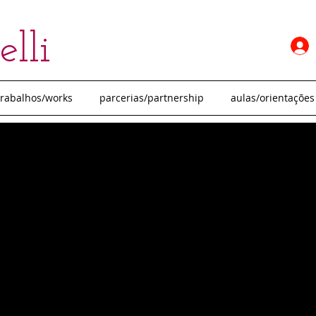
lli
trabalhos/works
parcerias/partnership
aulas/orientações 