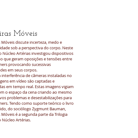
iras Móveis
s Móveis discute incerteza, medo e
lidade sob a perspectiva do corpo. Neste
o Núcleo Artérias investigou dispositivos
o que geram oposições e tensões entre
mers provocando sucessivas
dades em seus corpos.
a interferência de câmeras instaladas no
agens em vídeo são captadas e
as em tempo real. Estas imagens vigiam
m o espaço da cena criando ao mesmo
os problemas e desestabilizações para
mers. Tendo como suporte teórico o livro
ido, do sociólogo Zygmunt Bauman,
 Móveis é a segunda parte da Trilogia
 Núcleo Artérias.