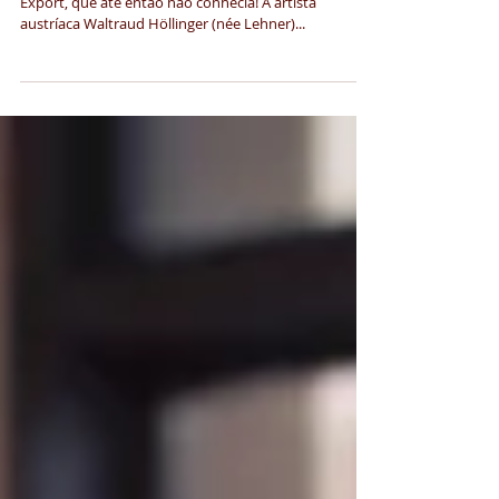
descoberta de hoje: Valie
Export
hoje me deparei na internet com a artista Valie
Export, que até então não conhecia! A artista
austríaca Waltraud Höllinger (née Lehner)...